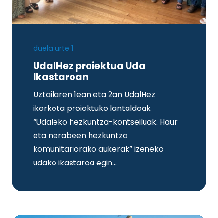
duela urte 1
UdalHez proiektua Uda
Ikastaroan
Uztailaren 1ean eta 2an UdalHez
ikerketa proiektuko lantaldeak
“Udaleko hezkuntza-kontseiluak. Haur
eta nerabeen hezkuntza
komunitariorako aukerak” izeneko
udako ikastaroa egin…