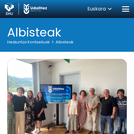
Euskara
Albisteak
Hezkuntza Kontseiluak
Albisteak