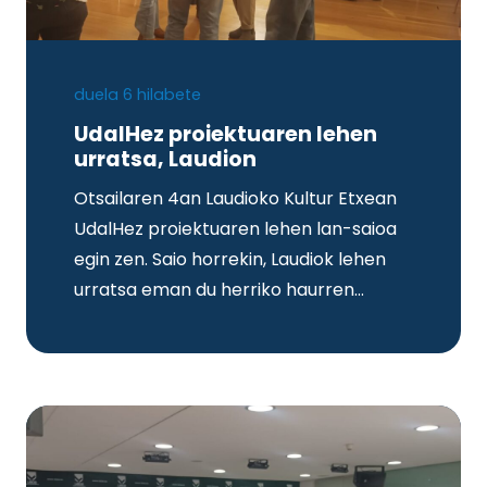
duela 6 hilabete
UdalHez proiektuaren lehen
urratsa, Laudion
Otsailaren 4an Laudioko Kultur Etxean
UdalHez proiektuaren lehen lan-saioa
egin zen. Saio horrekin, Laudiok lehen
urratsa eman du herriko haurren…