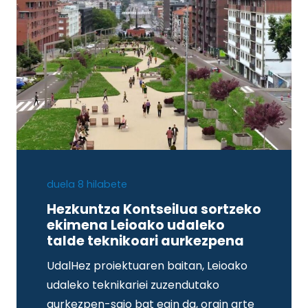
duela 8 hilabete
Hezkuntza Kontseilua sortzeko
ekimena Leioako udaleko
talde teknikoari aurkezpena
UdalHez proiektuaren baitan, Leioako
udaleko teknikariei zuzendutako
aurkezpen-saio bat egin da, orain arte