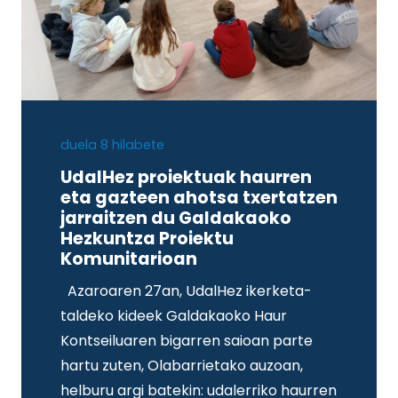
duela 8 hilabete
UdalHez proiektuak haurren
eta gazteen ahotsa txertatzen
jarraitzen du Galdakaoko
Hezkuntza Proiektu
Komunitarioan
Azaroaren 27an, UdalHez ikerketa-
taldeko kideek Galdakaoko Haur
Kontseiluaren bigarren saioan parte
hartu zuten, Olabarrietako auzoan,
helburu argi batekin: udalerriko haurren