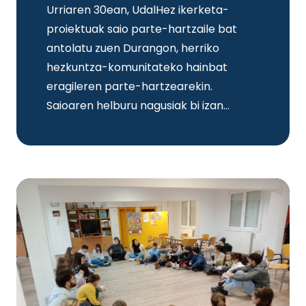
Urriaren 30ean, UdalHez ikerketa-
proiektuak saio parte-hartzaile bat
antolatu zuen Durangon, herriko
hezkuntza-komunitateko hainbat
eragileren parte-hartzearekin.
Saioaren helburu nagusiak bi izan…