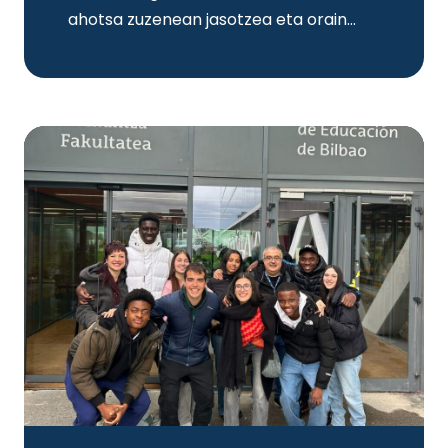
ahotsa zuzenean jasotzea eta orain…