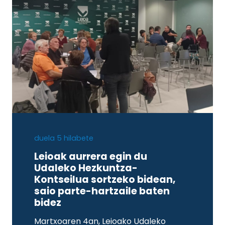
duela 5 hilabete
Leioak aurrera egin du
Udaleko Hezkuntza-
Kontseilua sortzeko bidean,
saio parte-hartzaile baten
bidez
Martxoaren 4an, Leioako Udaleko