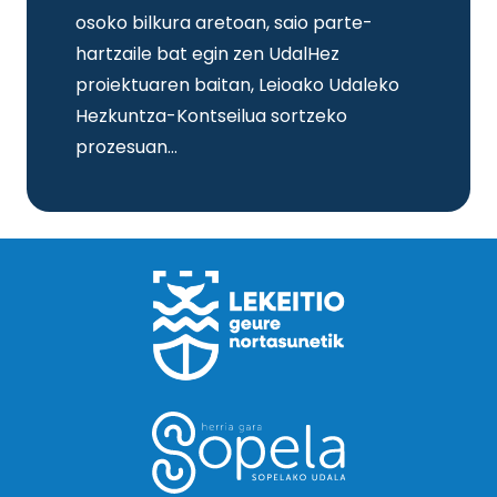
osoko bilkura aretoan, saio parte-
hartzaile bat egin zen UdalHez
proiektuaren baitan, Leioako Udaleko
Hezkuntza-Kontseilua sortzeko
prozesuan…