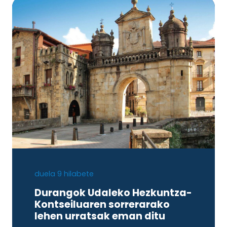
duela 9 hilabete
Durangok Udaleko Hezkuntza-
Kontseiluaren sorrerarako
lehen urratsak eman ditu