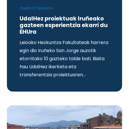
duela 8 hilabete
UdalHez proiektuak Iruñeako
gazteen esperientzia ekarri du
EHUra
Leioako Hezkuntza Fakultateak harrera
egin dio Iruñeko San Jorge auzotik
etorritako 10 gazteko talde bati. Bisita
hau UdalHez ikerketa eta
transferentzia proiektuaren…