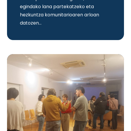
egindako lana partekatzeko eta
hezkuntza komunitarioaren arloan
datozen…