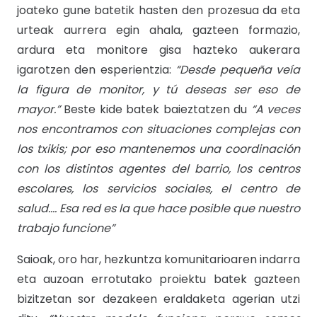
joateko gune batetik hasten den prozesua da eta
urteak aurrera egin ahala, gazteen formazio,
ardura eta monitore gisa hazteko aukerara
igarotzen den esperientzia:
“Desde pequeña veía
la figura de monitor, y tú deseas ser eso de
mayor.”
Beste kide batek baieztatzen du
“A veces
nos encontramos con situaciones complejas con
los txikis; por eso mantenemos una coordinación
con los distintos agentes del barrio, los centros
escolares, los servicios sociales, el centro de
salud…. Esa red es la que hace posible que nuestro
trabajo funcione”
Saioak, oro har, hezkuntza komunitarioaren indarra
eta auzoan errotutako proiektu batek gazteen
bizitzetan sor dezakeen eraldaketa agerian utzi