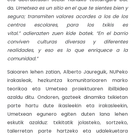
da.
Umetxea es un sitio en el que te sientes bien y
seguro; transmiten valores acordes a los de los
centros escolares, para los txikis es
vital.”
adierazten zuen kide batek.
“En el barrio
conviven culturas diversas y diferentes
realidades, y eso es lo que enriquece a la
comunidad.”
Saioaren lehen zatian, Alberto Jaureguik, NUPeko
irakasleak, hezkuntza komunitarioaren marko
teorikoa eta Umetxea proiektuaren ibilbidea
azaldu ditu. Ondoren, gazteek dinamika txikietan
parte hartu dute ikasleekin eta irakasleekin,
Umetxean egunero egiten duten lana lehen
eskutik azalduz: txikitatik jolasteko, sortzeko,
tailerretan parte hartzeko eta udalekuetara