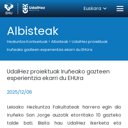
Euskara
Albisteak
Hezkuntza Kontseiluak
>
Albisteak
>
UdalHez proiektuak
Iruñeako gazteen esperientzia ekarri du EHUra
UdalHez proiektuak Iruñeako gazteen
esperientzia ekarri du EHUra
2025/12/06
Leioako Hezkuntza Fakultateak harrera egin dio
Iruñeko San Jorge auzotik etorritako 10 gazteko
talde bati. Bisita hau
UdalHez
ikerketa eta