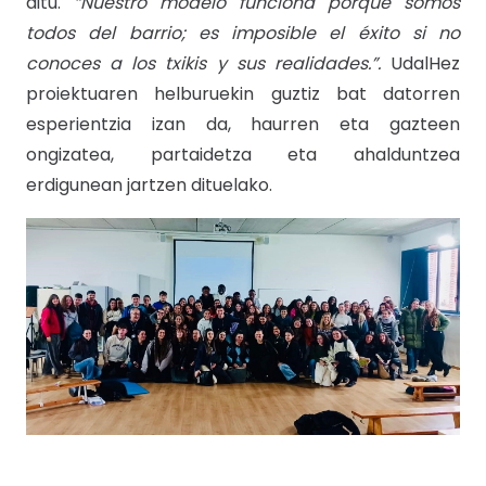
ditu.
“Nuestro modelo funciona porque somos
todos del barrio; es imposible el éxito si no
conoces a los txikis y sus realidades.”.
UdalHez
proiektuaren helburuekin guztiz bat datorren
esperientzia izan da, haurren eta gazteen
ongizatea, partaidetza eta ahalduntzea
erdigunean jartzen dituelako.