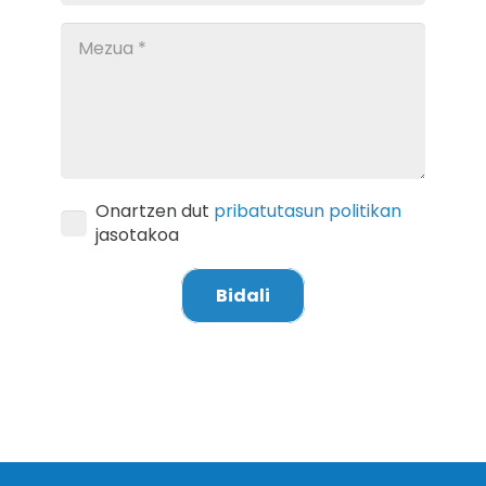
Onartzen dut
pribatutasun politikan
jasotakoa
Bidali