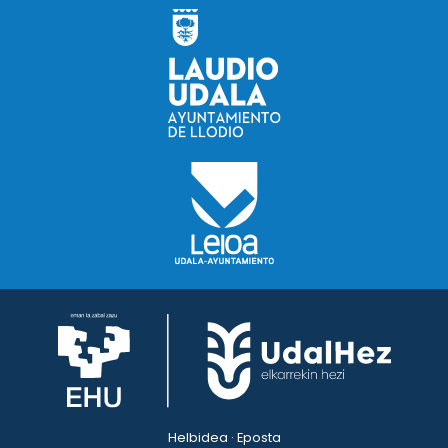
Helbidea · Eposta