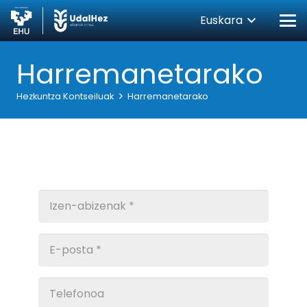
Euskara
Harremanetarako
Hezkuntza Kontseiluak
Harremanetarako