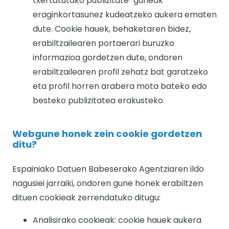
txertatutako publizitate-guneak
eraginkortasunez kudeatzeko aukera ematen
dute. Cookie hauek, behaketaren bidez,
erabiltzailearen portaerari buruzko
informazioa gordetzen dute, ondoren
erabiltzailearen profil zehatz bat garatzeko
eta profil horren arabera mota bateko edo
besteko publizitatea erakusteko.
Webgune honek zein cookie gordetzen
ditu?
Espainiako Datuen Babeserako Agentziaren ildo
nagusiei jarraiki, ondoren gune honek erabiltzen
dituen cookieak zerrendatuko ditugu:
Analisirako cookieak: cookie hauek aukera