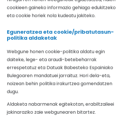
cookieen gaineko informazio gehiago edukitzeko
eta cookie horiek nola kudeatu jakiteko.
Eguneratzea eta cookie/pribatutasun-
politika aldaketak
Webgune honen cookie-politika aldatu egin
daiteke, lege- eta araudi-betebeharrak
errespetatuz eta Datuak Babesteko Espainiako
Bulegoaren mandatuei jarraituz. Hori dela-eta,
noizean behin politika irakurtzea gomendatzen
dugu.
Aldaketa nabarmenak egitekotan, erabiltzaileei
jakinaraziko zaie webgunearen bitartez.