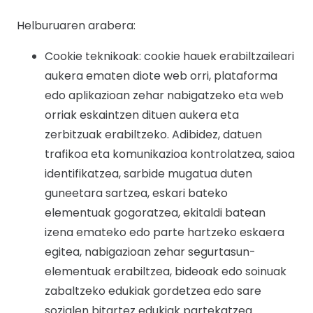
Helburuaren arabera:
Cookie teknikoak: cookie hauek erabiltzaileari
aukera ematen diote web orri, plataforma
edo aplikazioan zehar nabigatzeko eta web
orriak eskaintzen dituen aukera eta
zerbitzuak erabiltzeko. Adibidez, datuen
trafikoa eta komunikazioa kontrolatzea, saioa
identifikatzea, sarbide mugatua duten
guneetara sartzea, eskari bateko
elementuak gogoratzea, ekitaldi batean
izena emateko edo parte hartzeko eskaera
egitea, nabigazioan zehar segurtasun-
elementuak erabiltzea, bideoak edo soinuak
zabaltzeko edukiak gordetzea edo sare
sozialen bitartez edukiak partekatzea.