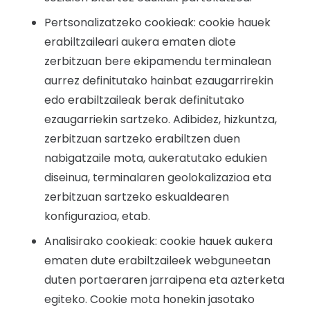
Pertsonalizatzeko cookieak: cookie hauek
erabiltzaileari aukera ematen diote
zerbitzuan bere ekipamendu terminalean
aurrez definitutako hainbat ezaugarrirekin
edo erabiltzaileak berak definitutako
ezaugarriekin sartzeko. Adibidez, hizkuntza,
zerbitzuan sartzeko erabiltzen duen
nabigatzaile mota, aukeratutako edukien
diseinua, terminalaren geolokalizazioa eta
zerbitzuan sartzeko eskualdearen
konfigurazioa, etab.
Analisirako cookieak: cookie hauek aukera
ematen dute erabiltzaileek webguneetan
duten portaeraren jarraipena eta azterketa
egiteko. Cookie mota honekin jasotako