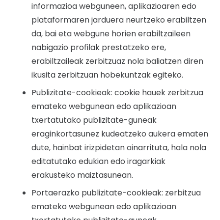
informazioa webguneen, aplikazioaren edo
plataformaren jarduera neurtzeko erabiltzen
da, bai eta webgune horien erabiltzaileen
nabigazio profilak prestatzeko ere,
erabiltzaileak zerbitzuaz nola baliatzen diren
ikusita zerbitzuan hobekuntzak egiteko.
Publizitate-cookieak: cookie hauek zerbitzua
emateko webgunean edo aplikazioan
txertatutako publizitate-guneak
eraginkortasunez kudeatzeko aukera ematen
dute, hainbat irizpidetan oinarrituta, hala nola
editatutako edukian edo iragarkiak
erakusteko maiztasunean.
Portaerazko publizitate-cookieak: zerbitzua
emateko webgunean edo aplikazioan