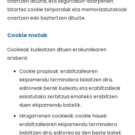
onartzen dituzte, eta segurtasun-ezarpenen
bitartez cookie tenporalak eta memorizatutakoak
onartzen edo baztertzen dituzte.
Cookie motak
Cookieak kudeatzen dituen erakundearen
arabera:
Cookie propioak: erabiltzailearen
ekipamendu terminalera bidaltzen dira,
editoreak berak kudeatu eta erabiltzaileak
eskatutako zerbitzua emateko erabiltzen
duen ekipamendu batetik.
Hirugarrenen cookieak: cookie hauek
erabiltzailearen ekipamendu terminalera
bidaltzen dira, editorea ez den beste batek