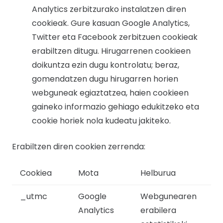
Analytics zerbitzurako instalatzen diren
cookieak. Gure kasuan Google Analytics,
Twitter eta Facebook zerbitzuen cookieak
erabiltzen ditugu. Hirugarrenen cookieen
doikuntza ezin dugu kontrolatu; beraz,
gomendatzen dugu hirugarren horien
webguneak egiaztatzea, haien cookieen
gaineko informazio gehiago edukitzeko eta
cookie horiek nola kudeatu jakiteko.
Erabiltzen diren cookien zerrenda:
Cookiea
Mota
Helburua
_utmc
Google
Webgunearen
Analytics
erabilera