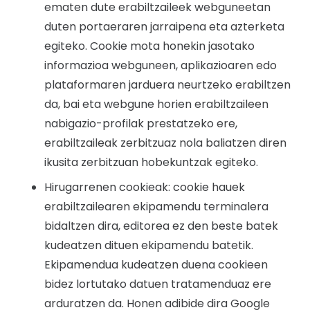
ematen dute erabiltzaileek webguneetan
duten portaeraren jarraipena eta azterketa
egiteko. Cookie mota honekin jasotako
informazioa webguneen, aplikazioaren edo
plataformaren jarduera neurtzeko erabiltzen
da, bai eta webgune horien erabiltzaileen
nabigazio-profilak prestatzeko ere,
erabiltzaileak zerbitzuaz nola baliatzen diren
ikusita zerbitzuan hobekuntzak egiteko.
Hirugarrenen cookieak: cookie hauek
erabiltzailearen ekipamendu terminalera
bidaltzen dira, editorea ez den beste batek
kudeatzen dituen ekipamendu batetik.
Ekipamendua kudeatzen duena cookieen
bidez lortutako datuen tratamenduaz ere
arduratzen da. Honen adibide dira Google