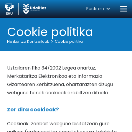
Euskara
Cookie politika
Hezkuntza Kontseiluak
Cookie politika
Uztailaren 11ko 34/2002 Legea onartuz,
Merkataritza Elektronikoa eta Informazio
Gizartearen Zerbitzuena, ohartarazten dizugu
webgune honek cookieak erabiltzen dituela.
Zer dira cookieak?
Cookieak zenbait webgune bisitatzean gure
gailuan (ordenagailua, smartphone-a, telebista,