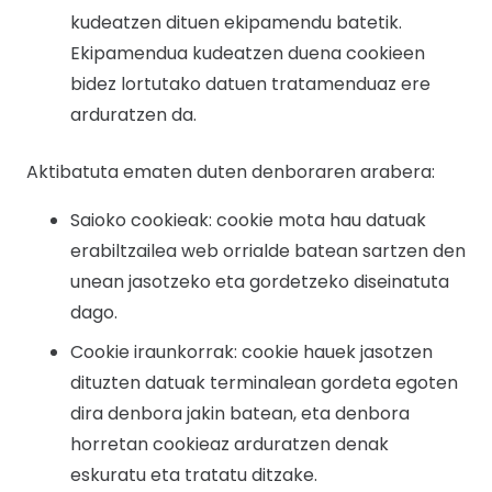
kudeatzen dituen ekipamendu batetik.
Ekipamendua kudeatzen duena cookieen
bidez lortutako datuen tratamenduaz ere
arduratzen da.
Aktibatuta ematen duten denboraren arabera:
Saioko cookieak: cookie mota hau datuak
erabiltzailea web orrialde batean sartzen den
unean jasotzeko eta gordetzeko diseinatuta
dago.
Cookie iraunkorrak: cookie hauek jasotzen
dituzten datuak terminalean gordeta egoten
dira denbora jakin batean, eta denbora
horretan cookieaz arduratzen denak
eskuratu eta tratatu ditzake.