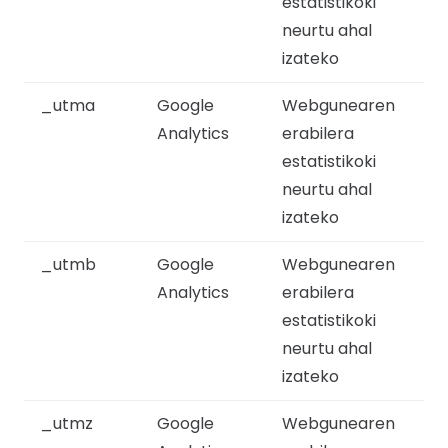
estatistikoki
neurtu ahal
izateko
_utma
Google
Webgunearen
Analytics
erabilera
estatistikoki
neurtu ahal
izateko
_utmb
Google
Webgunearen
Analytics
erabilera
estatistikoki
neurtu ahal
izateko
_utmz
Google
Webgunearen