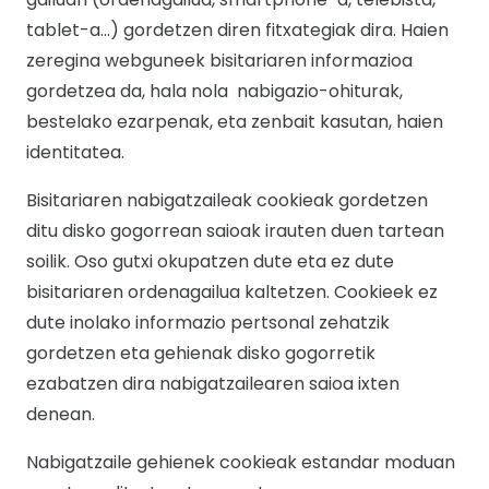
tablet-a…) gordetzen diren fitxategiak dira. Haien
zeregina webguneek bisitariaren informazioa
gordetzea da, hala nola nabigazio-ohiturak,
bestelako ezarpenak, eta zenbait kasutan, haien
identitatea.
Bisitariaren nabigatzaileak cookieak gordetzen
ditu disko gogorrean saioak irauten duen tartean
soilik. Oso gutxi okupatzen dute eta ez dute
bisitariaren ordenagailua kaltetzen. Cookieek ez
dute inolako informazio pertsonal zehatzik
gordetzen eta gehienak disko gogorretik
ezabatzen dira nabigatzailearen saioa ixten
denean.
Nabigatzaile gehienek cookieak estandar moduan