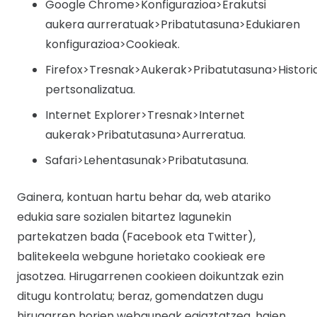
Google Chrome>Konfigurazioa>Erakutsi
aukera aurreratuak>Pribatutasuna>Edukiaren
konfigurazioa>Cookieak.
Firefox>Tresnak>Aukerak>Pribatutasuna>Histori
pertsonalizatua.
Internet Explorer>Tresnak>Internet
aukerak>Pribatutasuna>Aurreratua.
Safari>Lehentasunak>Pribatutasuna.
Gainera, kontuan hartu behar da, web atariko
edukia sare sozialen bitartez lagunekin
partekatzen bada (Facebook eta Twitter),
balitekeela webgune horietako cookieak ere
jasotzea. Hirugarrenen cookieen doikuntzak ezin
ditugu kontrolatu; beraz, gomendatzen dugu
hirugarren horien webguneak egiaztatzea, haien