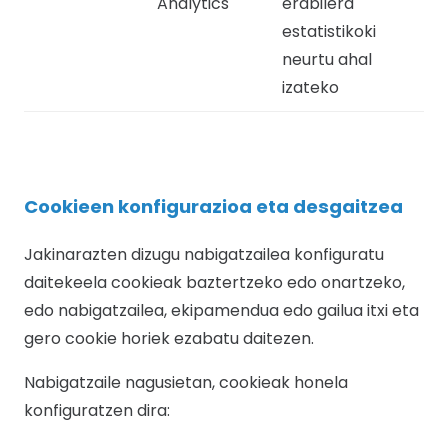
Analytics
erabilera
estatistikoki
neurtu ahal
izateko
Cookieen konfigurazioa eta desgaitzea
Jakinarazten dizugu nabigatzailea konfiguratu
daitekeela cookieak baztertzeko edo onartzeko,
edo nabigatzailea, ekipamendua edo gailua itxi eta
gero cookie horiek ezabatu daitezen.
Nabigatzaile nagusietan, cookieak honela
konfiguratzen dira: