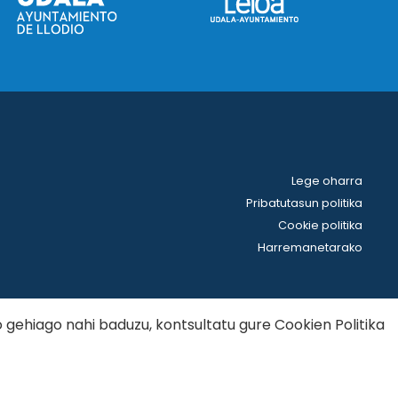
Lege oharra
Pribatutasun politika
Cookie politika
Harremanetarako
o gehiago nahi baduzu, kontsultatu gure
Cookien Politika