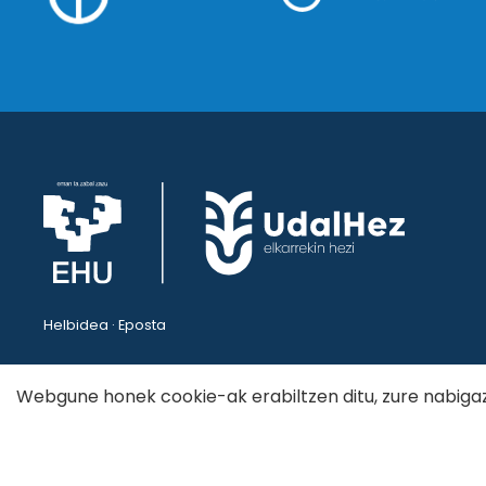
Helbidea · Eposta
Webgune honek cookie-ak erabiltzen ditu, zure nabigazi