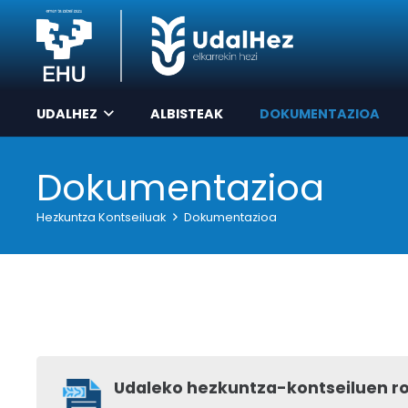
UDALHEZ
ALBISTEAK
DOKUMENTAZIOA
Dokumentazioa
Hezkuntza Kontseiluak
Dokumentazioa
Udaleko hezkuntza-kontseiluen r