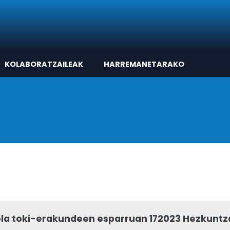
KOLABORATZAILEAK
HARREMANETARAKO
ola toki-erakundeen esparruan 172023 Hezkunt