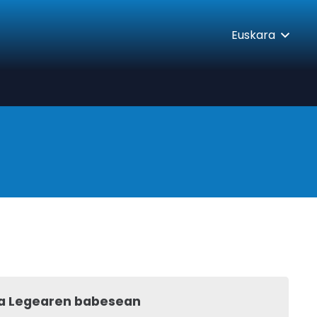
Euskara
za Legearen babesean