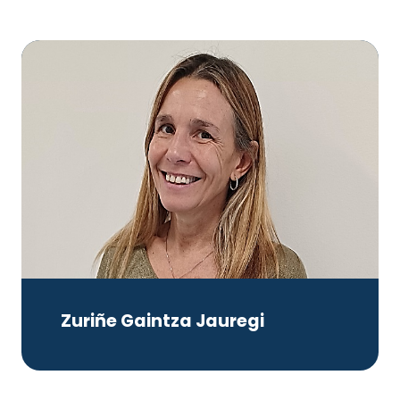
Zuriñe Gaintza Jauregi