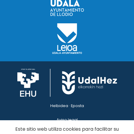
Helbidea · Eposta
Aviso legal
Política de privacidad
Este sitio web utiliza cookies para facilitar su