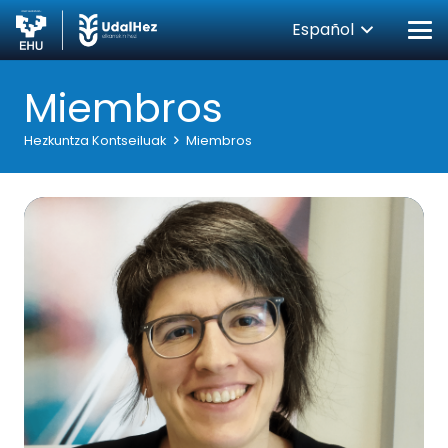
Español
Miembros
Hezkuntza Kontseiluak
Miembros