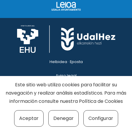
Helbidea · Eposta
Aviso legal
Política de privacidad
Este sitio web utiliza cookies para facilitar su
Política de cookies
navegación y realizar análisis estadísticos. Para más
Contacto
información consulte nuestra
Política de Cookies
Aceptar
Denegar
Configurar
2025 · UDALHEZ · EUSKAL HERRIKO UNIBERTSITATEA