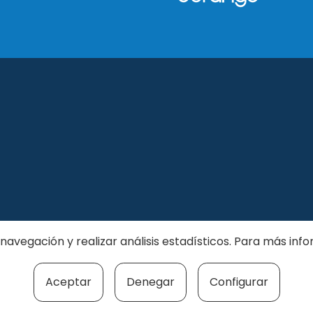
 su navegación y realizar análisis estadísticos. Para más i
Aceptar
Denegar
Configurar
2025 · UDALHEZ · EUSKAL HERRIKO UNIBERTSITATEA