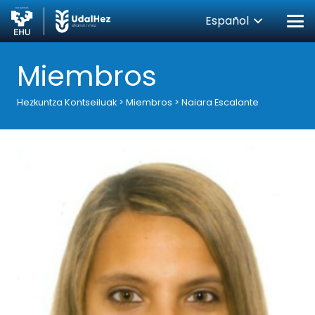
Español
Miembros
Hezkuntza Kontseiluak
>
Miembros
>
Naiara Escalante