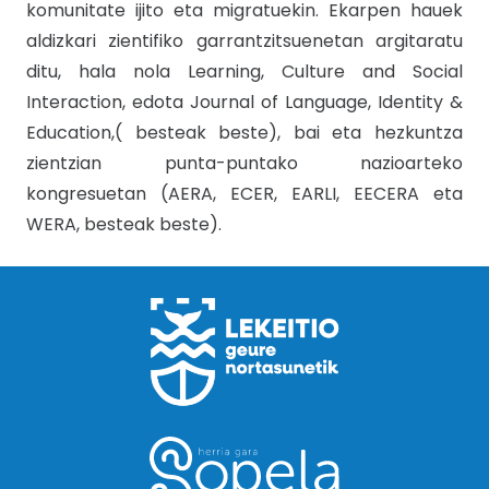
komunitate ijito eta migratuekin. Ekarpen hauek
aldizkari zientifiko garrantzitsuenetan argitaratu
ditu, hala nola Learning, Culture and Social
Interaction, edota Journal of Language, Identity &
Education,( besteak beste), bai eta hezkuntza
zientzian punta-puntako nazioarteko
kongresuetan (AERA, ECER, EARLI, EECERA eta
WERA, besteak beste).