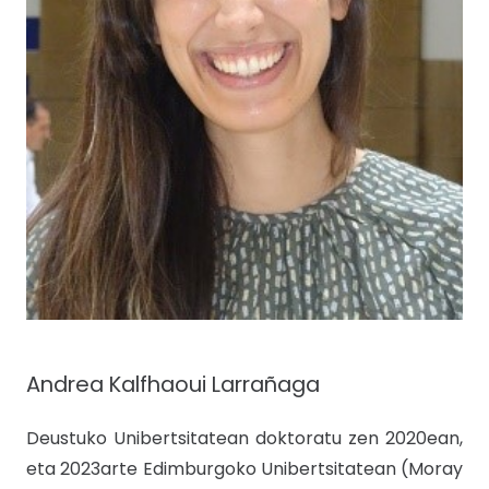
Andrea Kalfhaoui Larrañaga
Deustuko Unibertsitatean doktoratu zen 2020ean,
eta 2023arte Edimburgoko Unibertsitatean (Moray