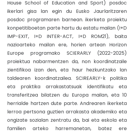
House School of Education and Sport) posdoc
ikerlari gisa lan egin du Eusko Jaurlaritzaren
posdoc programaren barnean. ikerketa proiektu
konpetitiboetan parte hartu du estatu mailan (I+D
IMP-EXIT, I+D INTER-ACT, I+D ROM21), baita
nazioarteko mailan ere, horien artean Horizon
Europe programako SCIERARLY (2022-2025)
proiektua nabarmentzen da, non koordinatzaile
zientifikoa izan den, eta haur hezkuntzako lan
taldearen koordinatzailea. SCIREARLY-k politika
eta praktika arrakastatsuak identifikatu eta
transferitzea bilatzen du Europa mailan, eta 10
herrialde hartzen dute parte. Andrearen ikerketa
lerroa pertsona guztien arrakasta akademiko eta
ongizate sozialan zentratu da, bai eta eskola eta
familien arteko harremanetan, batez ere