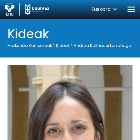
Euskara
Kideak
Hezkuntza Kontseiluak
>
Kideak
>
Andrea Kalfhaoui Larrañaga