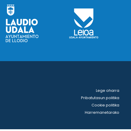
Lege oharra
Pribatutasun politika
Cookie politika
Harremanetarako