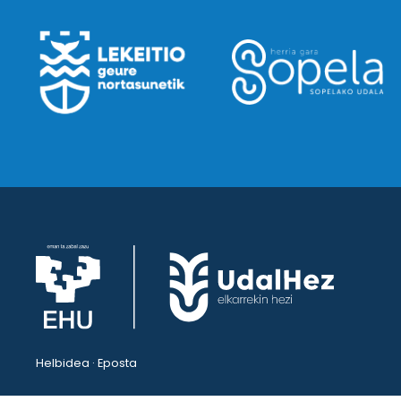
Helbidea · Eposta