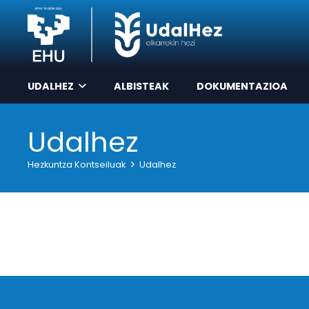
UDALHEZ
ALBISTEAK
DOKUMENTAZIOA
Udalhez
Hezkuntza Kontseiluak
Udalhez