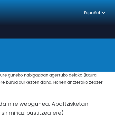
Español
zure guneko nabigazioan agertuko delako (itxura
bere burua aurkezten diona. Honen antzerako zeozer
u da nire webgunea. Abaltzisketan
sirimiriaz bustitzea ere)