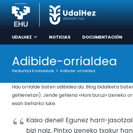
UDALHEZ
NOTICIAS
DOCUMENTACIÓN
Adibide-orrialdea
Hezkuntza Kontseiluak
Adibide-orrialdea
Hau orrialde baten adibidea da. Blog bidalketa bat
gehienetan). Jende gehiena «Honi buruz» izeneko orr
esan beharko luke:
Kaixo denei! Egunez harri-jasotzai
bizi naiz, Pintxo izeneko txakur ha