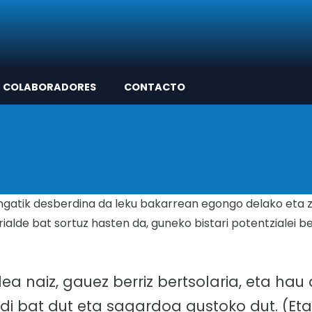
COLABORADORES
CONTACTO
engatik desberdina da leku bakarrean egongo delako eta 
ialde bat sortuz hasten da, guneko bistari potentzialei 
lea naiz, gauez berriz bertsolaria, eta ha
ndi bat dut eta sagardoa gustoko dut. (Eta 