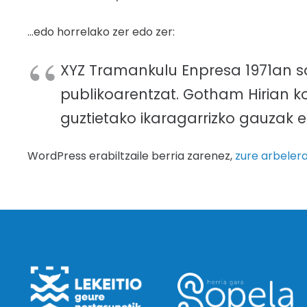
…edo horrelako zer edo zer:
XYZ Tramankulu Enpresa 1971an so
publikoarentzat. Gotham Hirian k
guztietako ikaragarrizko gauzak 
WordPress erabiltzaile berria zarenez,
zure arbeler