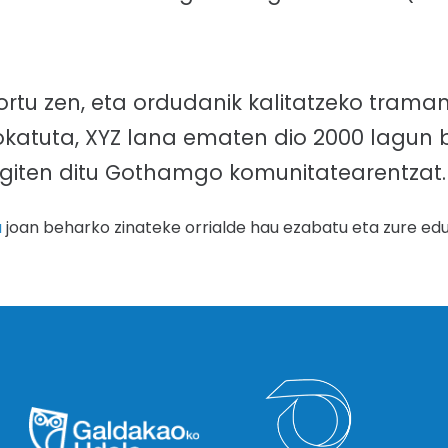
rtu zen, eta ordudanik kalitatzeko traman
okatuta, XYZ lana ematen dio 2000 lagun 
egiten ditu Gothamgo komunitatearentzat.
a
joan beharko zinateke orrialde hau ezabatu eta zure edu