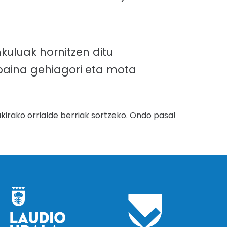
kuluak hornitzen ditu
baina gehiagori eta mota
kirako orrialde berriak sortzeko. Ondo pasa!